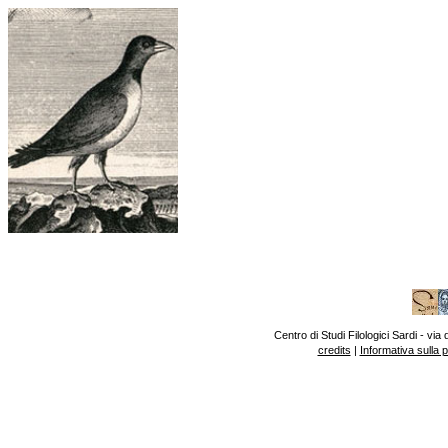
Centro di Studi Filologici Sardi - v
credits
|
Informativa sulla 