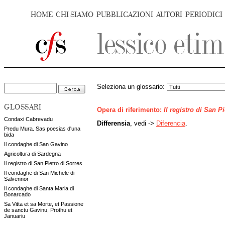
HOME
CHI SIAMO
PUBBLICAZIONI
AUTORI
PERIODICI
Seleziona un glossario:
GLOSSARI
Opera di riferimento:
Il registro di San P
Condaxi Cabrevadu
Differensia
, vedi ->
Diferencia
.
Predu Mura. Sas poesias d'una
bida
Il condaghe di San Gavino
Agricoltura di Sardegna
Il registro di San Pietro di Sorres
Il condaghe di San Michele di
Salvennor
Il condaghe di Santa Maria di
Bonarcado
Sa Vitta et sa Morte, et Passione
de sanctu Gavinu, Prothu et
Januariu