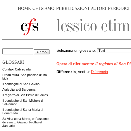
HOME
CHI SIAMO
PUBBLICAZIONI
AUTORI
PERIODICI
Seleziona un glossario:
GLOSSARI
Opera di riferimento:
Il registro di San P
Condaxi Cabrevadu
Differenzia
, vedi ->
Diferencia
.
Predu Mura. Sas poesias d'una
bida
Il condaghe di San Gavino
Agricoltura di Sardegna
Il registro di San Pietro di Sorres
Il condaghe di San Michele di
Salvennor
Il condaghe di Santa Maria di
Bonarcado
Sa Vitta et sa Morte, et Passione
de sanctu Gavinu, Prothu et
Januariu