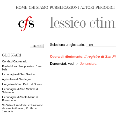
HOME
CHI SIAMO
PUBBLICAZIONI
AUTORI
PERIODICI
Seleziona un glossario:
GLOSSARI
Opera di riferimento:
Il registro di San P
Condaxi Cabrevadu
Denunciat
, vedi ->
Denunciare
.
Predu Mura. Sas poesias d'una
bida
Il condaghe di San Gavino
Agricoltura di Sardegna
Il registro di San Pietro di Sorres
Il condaghe di San Michele di
Salvennor
Il condaghe di Santa Maria di
Bonarcado
Sa Vitta et sa Morte, et Passione
de sanctu Gavinu, Prothu et
Januariu