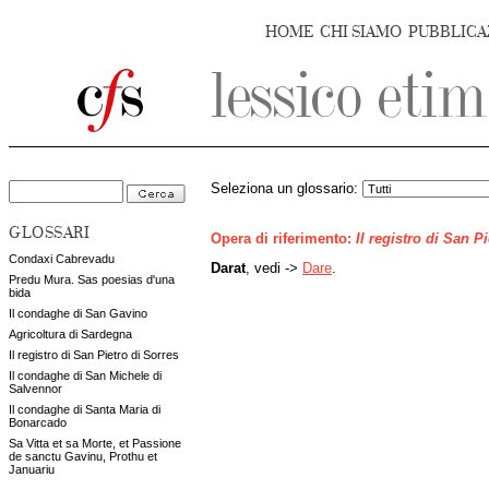
HOME
CHI SIAMO
PUBBLICA
Seleziona un glossario:
GLOSSARI
Opera di riferimento:
Il registro di San P
Condaxi Cabrevadu
Darat
, vedi ->
Dare
.
Predu Mura. Sas poesias d'una
bida
Il condaghe di San Gavino
Agricoltura di Sardegna
Il registro di San Pietro di Sorres
Il condaghe di San Michele di
Salvennor
Il condaghe di Santa Maria di
Bonarcado
Sa Vitta et sa Morte, et Passione
de sanctu Gavinu, Prothu et
Januariu