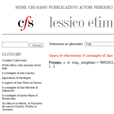
HOME
CHI SIAMO
PUBBLICAZIONI
AUTORI
PERIODICI
Seleziona un glossario:
GLOSSARI
Opera di riferimento:
Il condaghe di San
Condaxi Cabrevadu
Frusqiu
, s. m. sing.,
pungitopo
< *BRUSCULU
Predu Mura. Sas poesias d'una
[…];
bida
Il condaghe di San Gavino
Agricoltura di Sardegna
Il registro di San Pietro di Sorres
Il condaghe di San Michele di
Salvennor
Il condaghe di Santa Maria di
Bonarcado
Sa Vitta et sa Morte, et Passione
de sanctu Gavinu, Prothu et
Januariu