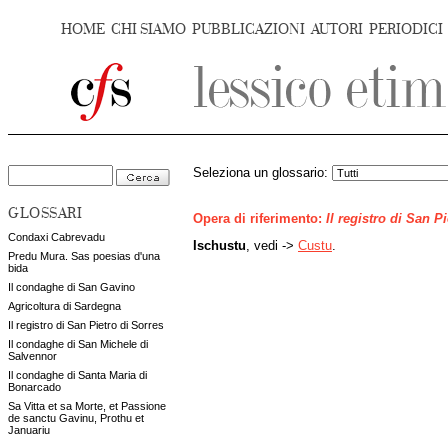
HOME
CHI SIAMO
PUBBLICAZIONI
AUTORI
PERIODICI
Seleziona un glossario:
GLOSSARI
Opera di riferimento:
Il registro di San P
Condaxi Cabrevadu
Ischustu
, vedi ->
Custu
.
Predu Mura. Sas poesias d'una
bida
Il condaghe di San Gavino
Agricoltura di Sardegna
Il registro di San Pietro di Sorres
Il condaghe di San Michele di
Salvennor
Il condaghe di Santa Maria di
Bonarcado
Sa Vitta et sa Morte, et Passione
de sanctu Gavinu, Prothu et
Januariu