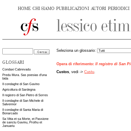
HOME
CHI SIAMO
PUBBLICAZIONI
AUTORI
PERIODICI
Seleziona un glossario:
GLOSSARI
Opera di riferimento:
Il registro di San P
Condaxi Cabrevadu
Custos
, vedi ->
Custu
.
Predu Mura. Sas poesias d'una
bida
Il condaghe di San Gavino
Agricoltura di Sardegna
Il registro di San Pietro di Sorres
Il condaghe di San Michele di
Salvennor
Il condaghe di Santa Maria di
Bonarcado
Sa Vitta et sa Morte, et Passione
de sanctu Gavinu, Prothu et
Januariu