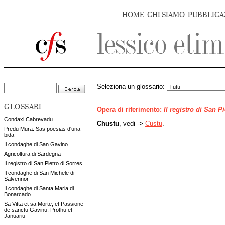
HOME
CHI SIAMO
PUBBLICA
Seleziona un glossario:
GLOSSARI
Opera di riferimento:
Il registro di San P
Condaxi Cabrevadu
Chustu
, vedi ->
Custu
.
Predu Mura. Sas poesias d'una
bida
Il condaghe di San Gavino
Agricoltura di Sardegna
Il registro di San Pietro di Sorres
Il condaghe di San Michele di
Salvennor
Il condaghe di Santa Maria di
Bonarcado
Sa Vitta et sa Morte, et Passione
de sanctu Gavinu, Prothu et
Januariu