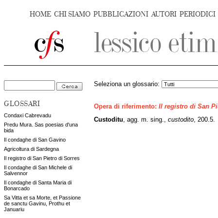
HOME
CHI SIAMO
PUBBLICAZIONI
AUTORI
PERIODICI
Seleziona un glossario:
GLOSSARI
Opera di riferimento:
Il registro di San P
Condaxi Cabrevadu
Custoditu
, agg. m. sing.,
custodito
, 200.5.
Predu Mura. Sas poesias d'una
bida
Il condaghe di San Gavino
Agricoltura di Sardegna
Il registro di San Pietro di Sorres
Il condaghe di San Michele di
Salvennor
Il condaghe di Santa Maria di
Bonarcado
Sa Vitta et sa Morte, et Passione
de sanctu Gavinu, Prothu et
Januariu