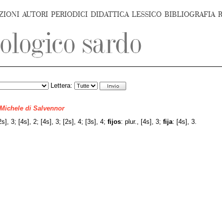
ZIONI
AUTORI
PERIODICI
DIDATTICA
LESSICO
BIBLIOGRAFIA
Lettera:
 Michele di Salvennor
], 3; [4s], 2; [4s], 3; [2s], 4; [3s], 4;
fijos
: plur., [4s], 3;
fija
: [4s], 3.