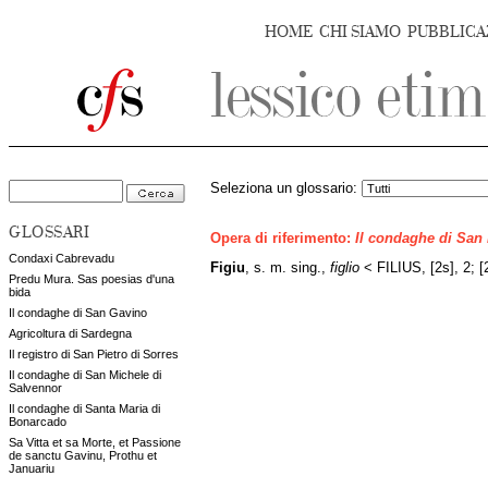
HOME
CHI SIAMO
PUBBLICA
Seleziona un glossario:
GLOSSARI
Opera di riferimento:
Il condaghe di San
Condaxi Cabrevadu
Figiu
, s. m. sing.,
figlio
< FILIUS, [2s], 2; [2s
Predu Mura. Sas poesias d'una
bida
Il condaghe di San Gavino
Agricoltura di Sardegna
Il registro di San Pietro di Sorres
Il condaghe di San Michele di
Salvennor
Il condaghe di Santa Maria di
Bonarcado
Sa Vitta et sa Morte, et Passione
de sanctu Gavinu, Prothu et
Januariu