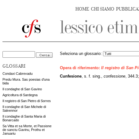
HOME
CHI SIAMO
PUBBLICA
Seleziona un glossario:
GLOSSARI
Opera di riferimento:
Il registro di San P
Condaxi Cabrevadu
Cunfesione
, s. f. sing.,
confessione
, 344.3
Predu Mura. Sas poesias d'una
bida
Il condaghe di San Gavino
Agricoltura di Sardegna
Il registro di San Pietro di Sorres
Il condaghe di San Michele di
Salvennor
Il condaghe di Santa Maria di
Bonarcado
Sa Vitta et sa Morte, et Passione
de sanctu Gavinu, Prothu et
Januariu