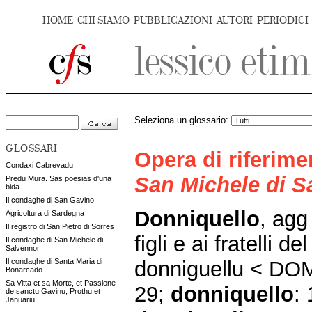
HOME
CHI SIAMO
PUBBLICAZIONI
AUTORI
PERIODICI
Seleziona un glossario:
GLOSSARI
Opera di riferim
Condaxi Cabrevadu
San Michele di S
Predu Mura. Sas poesias d'una
bida
Il condaghe di San Gavino
Donniquello
, agg 
Agricoltura di Sardegna
Il registro di San Pietro di Sorres
figli e ai fratelli d
Il condaghe di San Michele di
Salvennor
donniguellu < DO
Il condaghe di Santa Maria di
Bonarcado
Sa Vitta et sa Morte, et Passione
29;
donniquello
:
de sanctu Gavinu, Prothu et
Januariu