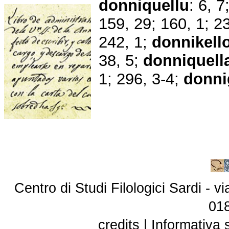
donniquellu
: 6, 
159, 29; 160, 1; 2
242, 1;
donnikell
38, 5;
donniquell
1; 296, 3-4;
donni
Centro di Studi Filologici Sardi - 
01
credits
|
Informativa 