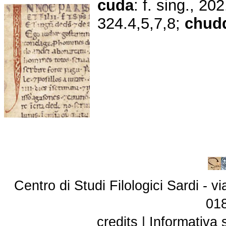
cuda
: f. sing., 20
324.4,5,7,8;
chud
Centro di Studi Filologici Sardi - 
01
credits
|
Informativa 