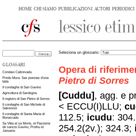
HOME
CHI SIAMO
PUBBLICAZIONI
AUTORI
PERIODICI
Seleziona un glossario:
GLOSSARI
Opera di riferim
Condaxi Cabrevadu
Pietro di Sorres
Predu Mura. Sas poesias d'una
bida
Il condaghe di San Gavino
[Cuddu]
, agg. e p
Agricoltura di Sardegna
Il registro di San Pietro di Sorres
< ECCU(I)LLU;
cu
Il condaghe di San Michele di
Salvennor
112.5;
icudu
: 304
Il condaghe di Santa Maria di
Bonarcado
Sa Vitta et sa Morte, et Passione
254.2(2v.); 324.3;
de sanctu Gavinu, Prothu et
Januariu