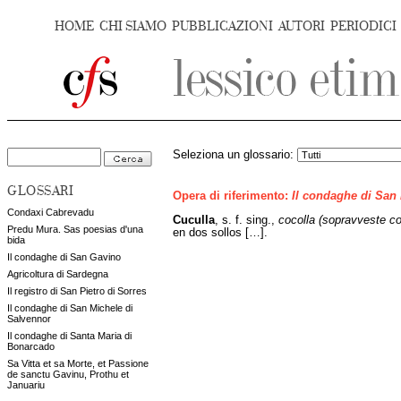
HOME
CHI SIAMO
PUBBLICAZIONI
AUTORI
PERIODICI
Seleziona un glossario:
GLOSSARI
Opera di riferimento:
Il condaghe di San
Condaxi Cabrevadu
Cuculla
, s. f. sing.,
cocolla (sopravveste c
Predu Mura. Sas poesias d'una
en dos sollos […].
bida
Il condaghe di San Gavino
Agricoltura di Sardegna
Il registro di San Pietro di Sorres
Il condaghe di San Michele di
Salvennor
Il condaghe di Santa Maria di
Bonarcado
Sa Vitta et sa Morte, et Passione
de sanctu Gavinu, Prothu et
Januariu