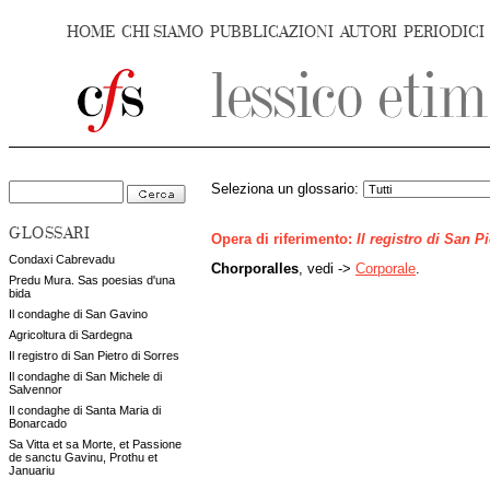
HOME
CHI SIAMO
PUBBLICAZIONI
AUTORI
PERIODICI
Seleziona un glossario:
GLOSSARI
Opera di riferimento:
Il registro di San P
Condaxi Cabrevadu
Chorporalles
, vedi ->
Corporale
.
Predu Mura. Sas poesias d'una
bida
Il condaghe di San Gavino
Agricoltura di Sardegna
Il registro di San Pietro di Sorres
Il condaghe di San Michele di
Salvennor
Il condaghe di Santa Maria di
Bonarcado
Sa Vitta et sa Morte, et Passione
de sanctu Gavinu, Prothu et
Januariu