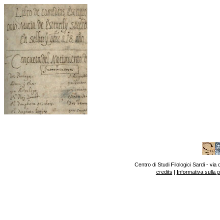
Centro di Studi Filologici Sardi - v
credits
|
Informativa sulla 