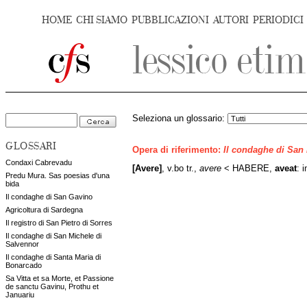
HOME
CHI SIAMO
PUBBLICAZIONI
AUTORI
PERIODICI
Seleziona un glossario:
GLOSSARI
Opera di riferimento:
Il condaghe di San
Condaxi Cabrevadu
[Avere]
, v.bo tr.,
avere
< HABERE,
aveat
: 
Predu Mura. Sas poesias d'una
bida
Il condaghe di San Gavino
Agricoltura di Sardegna
Il registro di San Pietro di Sorres
Il condaghe di San Michele di
Salvennor
Il condaghe di Santa Maria di
Bonarcado
Sa Vitta et sa Morte, et Passione
de sanctu Gavinu, Prothu et
Januariu