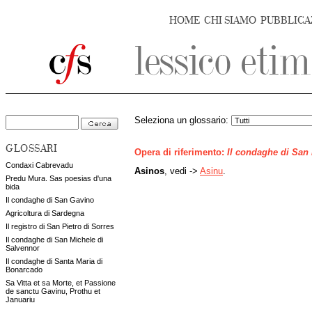
HOME
CHI SIAMO
PUBBLICA
Seleziona un glossario:
GLOSSARI
Opera di riferimento:
Il condaghe di San
Condaxi Cabrevadu
Asinos
, vedi ->
Asinu
.
Predu Mura. Sas poesias d'una
bida
Il condaghe di San Gavino
Agricoltura di Sardegna
Il registro di San Pietro di Sorres
Il condaghe di San Michele di
Salvennor
Il condaghe di Santa Maria di
Bonarcado
Sa Vitta et sa Morte, et Passione
de sanctu Gavinu, Prothu et
Januariu