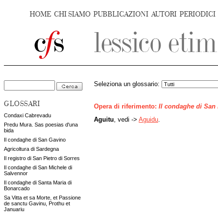
HOME
CHI SIAMO
PUBBLICAZIONI
AUTORI
PERIODICI
Seleziona un glossario:
GLOSSARI
Opera di riferimento:
Il condaghe di San
Condaxi Cabrevadu
Aguitu
, vedi ->
Aguidu
.
Predu Mura. Sas poesias d'una
bida
Il condaghe di San Gavino
Agricoltura di Sardegna
Il registro di San Pietro di Sorres
Il condaghe di San Michele di
Salvennor
Il condaghe di Santa Maria di
Bonarcado
Sa Vitta et sa Morte, et Passione
de sanctu Gavinu, Prothu et
Januariu