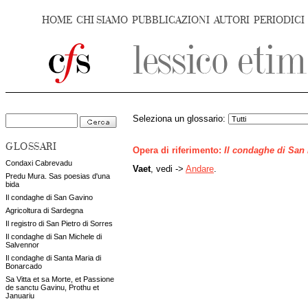
HOME
CHI SIAMO
PUBBLICAZIONI
AUTORI
PERIODICI
Seleziona un glossario:
GLOSSARI
Opera di riferimento:
Il condaghe di San
Condaxi Cabrevadu
Vaet
, vedi ->
Andare
.
Predu Mura. Sas poesias d'una
bida
Il condaghe di San Gavino
Agricoltura di Sardegna
Il registro di San Pietro di Sorres
Il condaghe di San Michele di
Salvennor
Il condaghe di Santa Maria di
Bonarcado
Sa Vitta et sa Morte, et Passione
de sanctu Gavinu, Prothu et
Januariu