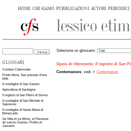
HOME
CHI SIAMO
PUBBLICAZIONI
AUTORI
PERIODICI
Seleziona un glossario:
GLOSSARI
Opera di riferimento:
Il registro di San P
Condaxi Cabrevadu
Contomassos
, vedi ->
Contomasse
.
Predu Mura. Sas poesias d'una
bida
Il condaghe di San Gavino
Agricoltura di Sardegna
Il registro di San Pietro di Sorres
Il condaghe di San Michele di
Salvennor
Il condaghe di Santa Maria di
Bonarcado
Sa Vitta et sa Morte, et Passione
de sanctu Gavinu, Prothu et
Januariu