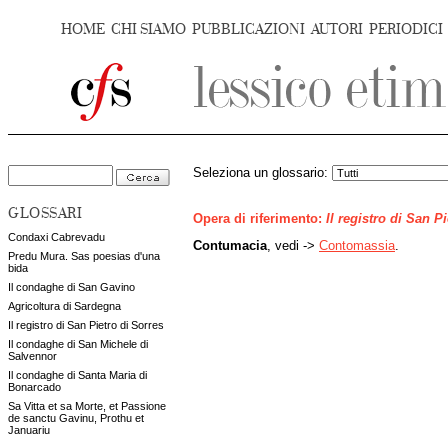
HOME
CHI SIAMO
PUBBLICAZIONI
AUTORI
PERIODICI
Seleziona un glossario:
GLOSSARI
Opera di riferimento:
Il registro di San P
Condaxi Cabrevadu
Contumacia
, vedi ->
Contomassia
.
Predu Mura. Sas poesias d'una
bida
Il condaghe di San Gavino
Agricoltura di Sardegna
Il registro di San Pietro di Sorres
Il condaghe di San Michele di
Salvennor
Il condaghe di Santa Maria di
Bonarcado
Sa Vitta et sa Morte, et Passione
de sanctu Gavinu, Prothu et
Januariu