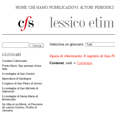
HOME
CHI SIAMO
PUBBLICAZIONI
AUTORI
PERIODICI
Seleziona un glossario:
GLOSSARI
Opera di riferimento:
Il registro di San P
Condaxi Cabrevadu
Contenet
, vedi ->
Contenere
.
Predu Mura. Sas poesias d'una
bida
Il condaghe di San Gavino
Agricoltura di Sardegna
Il registro di San Pietro di Sorres
Il condaghe di San Michele di
Salvennor
Il condaghe di Santa Maria di
Bonarcado
Sa Vitta et sa Morte, et Passione
de sanctu Gavinu, Prothu et
Januariu