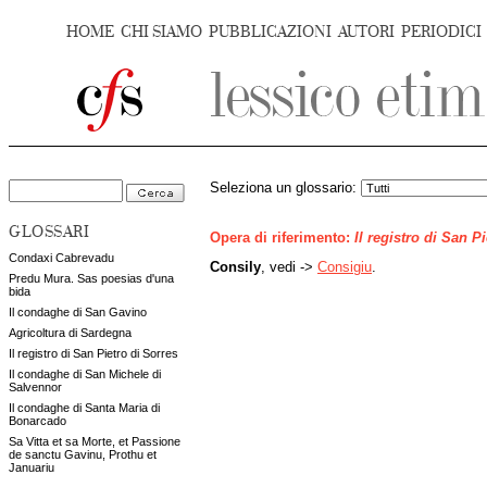
HOME
CHI SIAMO
PUBBLICAZIONI
AUTORI
PERIODICI
Seleziona un glossario:
GLOSSARI
Opera di riferimento:
Il registro di San P
Condaxi Cabrevadu
Consily
, vedi ->
Consigiu
.
Predu Mura. Sas poesias d'una
bida
Il condaghe di San Gavino
Agricoltura di Sardegna
Il registro di San Pietro di Sorres
Il condaghe di San Michele di
Salvennor
Il condaghe di Santa Maria di
Bonarcado
Sa Vitta et sa Morte, et Passione
de sanctu Gavinu, Prothu et
Januariu