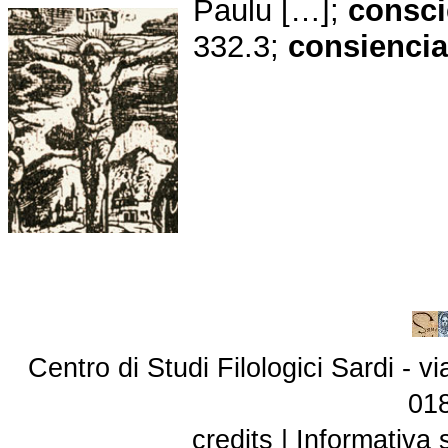
Paulu […];
consci
332.3;
consiencia
Centro di Studi Filologici Sardi - 
01
credits
|
Informativa 