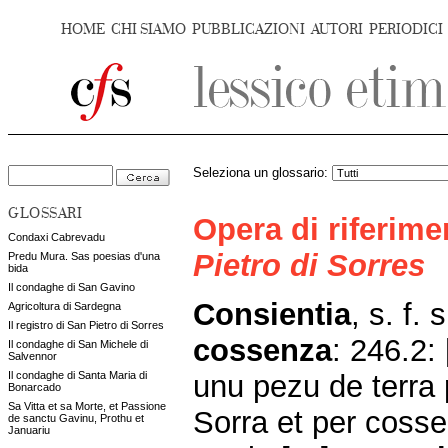
HOME
CHI SIAMO
PUBBLICAZIONI
AUTORI
PERIODICI
Seleziona un glossario:
GLOSSARI
Opera di riferim
Condaxi Cabrevadu
Pietro di Sorres
Predu Mura. Sas poesias d'una
bida
Il condaghe di San Gavino
Consientia
, s. f. 
Agricoltura di Sardegna
Il registro di San Pietro di Sorres
cossenza
: 246.2:
Il condaghe di San Michele di
Salvennor
unu pezu de terra 
Il condaghe di Santa Maria di
Bonarcado
Sa Vitta et sa Morte, et Passione
Sorra et per coss
de sanctu Gavinu, Prothu et
Januariu