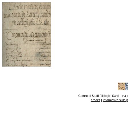
Centro di Studi Filologici Sardi - v
credits
|
Informativa sulla 