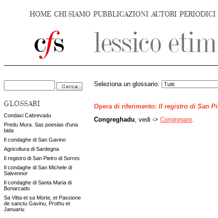
HOME
CHI SIAMO
PUBBLICAZIONI
AUTORI
PERIODICI
Seleziona un glossario:
GLOSSARI
Opera di riferimento:
Il registro di San P
Condaxi Cabrevadu
Congreghadu
, vedi ->
Congregare
.
Predu Mura. Sas poesias d'una
bida
Il condaghe di San Gavino
Agricoltura di Sardegna
Il registro di San Pietro di Sorres
Il condaghe di San Michele di
Salvennor
Il condaghe di Santa Maria di
Bonarcado
Sa Vitta et sa Morte, et Passione
de sanctu Gavinu, Prothu et
Januariu