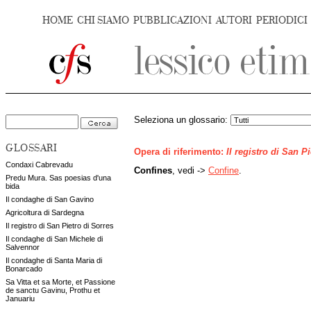
HOME
CHI SIAMO
PUBBLICAZIONI
AUTORI
PERIODICI
Seleziona un glossario:
GLOSSARI
Opera di riferimento:
Il registro di San P
Condaxi Cabrevadu
Confines
, vedi ->
Confine
.
Predu Mura. Sas poesias d'una
bida
Il condaghe di San Gavino
Agricoltura di Sardegna
Il registro di San Pietro di Sorres
Il condaghe di San Michele di
Salvennor
Il condaghe di Santa Maria di
Bonarcado
Sa Vitta et sa Morte, et Passione
de sanctu Gavinu, Prothu et
Januariu