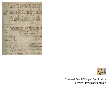
Centro di Studi Filologici Sardi - v
credits
|
Informativa sulla 