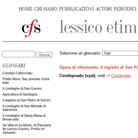
HOME
CHI SIAMO
PUBBLICAZIONI
AUTORI
PERIODICI
Seleziona un glossario:
GLOSSARI
Opera di riferimento:
Il registro di San P
Condaxi Cabrevadu
Condepnadu (syat)
, vedi ->
Condenare
.
Predu Mura. Sas poesias d'una
bida
Il condaghe di San Gavino
Agricoltura di Sardegna
Il registro di San Pietro di Sorres
Il condaghe di San Michele di
Salvennor
Il condaghe di Santa Maria di
Bonarcado
Sa Vitta et sa Morte, et Passione
de sanctu Gavinu, Prothu et
Januariu