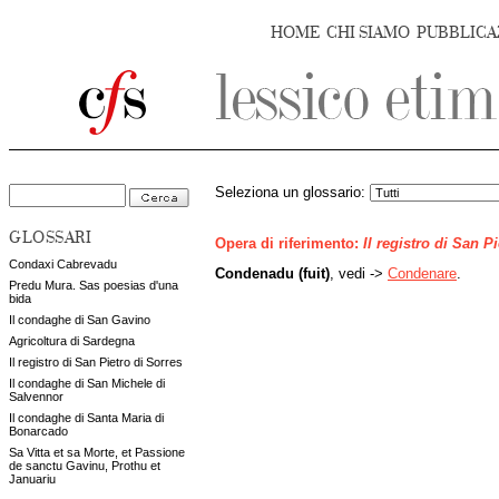
HOME
CHI SIAMO
PUBBLICA
Seleziona un glossario:
GLOSSARI
Opera di riferimento:
Il registro di San P
Condaxi Cabrevadu
Condenadu (fuit)
, vedi ->
Condenare
.
Predu Mura. Sas poesias d'una
bida
Il condaghe di San Gavino
Agricoltura di Sardegna
Il registro di San Pietro di Sorres
Il condaghe di San Michele di
Salvennor
Il condaghe di Santa Maria di
Bonarcado
Sa Vitta et sa Morte, et Passione
de sanctu Gavinu, Prothu et
Januariu