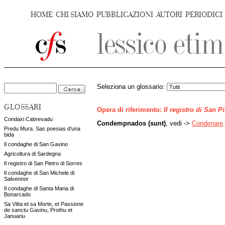
HOME
CHI SIAMO
PUBBLICAZIONI
AUTORI
PERIODICI
Seleziona un glossario:
GLOSSARI
Opera di riferimento:
Il registro di San P
Condaxi Cabrevadu
Condempnados (sunt)
, vedi ->
Condenare
.
Predu Mura. Sas poesias d'una
bida
Il condaghe di San Gavino
Agricoltura di Sardegna
Il registro di San Pietro di Sorres
Il condaghe di San Michele di
Salvennor
Il condaghe di Santa Maria di
Bonarcado
Sa Vitta et sa Morte, et Passione
de sanctu Gavinu, Prothu et
Januariu