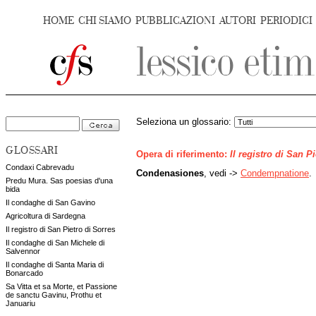
HOME
CHI SIAMO
PUBBLICAZIONI
AUTORI
PERIODICI
Seleziona un glossario:
GLOSSARI
Opera di riferimento:
Il registro di San P
Condaxi Cabrevadu
Condenasiones
, vedi ->
Condempnatione
.
Predu Mura. Sas poesias d'una
bida
Il condaghe di San Gavino
Agricoltura di Sardegna
Il registro di San Pietro di Sorres
Il condaghe di San Michele di
Salvennor
Il condaghe di Santa Maria di
Bonarcado
Sa Vitta et sa Morte, et Passione
de sanctu Gavinu, Prothu et
Januariu