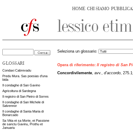
HOME
CHI SIAMO
PUBBLICA
Seleziona un glossario:
GLOSSARI
Opera di riferimento:
Il registro di San P
Condaxi Cabrevadu
Concordivilemente
, avv.,
d’accordo
, 275.1
Predu Mura. Sas poesias d'una
bida
Il condaghe di San Gavino
Agricoltura di Sardegna
Il registro di San Pietro di Sorres
Il condaghe di San Michele di
Salvennor
Il condaghe di Santa Maria di
Bonarcado
Sa Vitta et sa Morte, et Passione
de sanctu Gavinu, Prothu et
Januariu