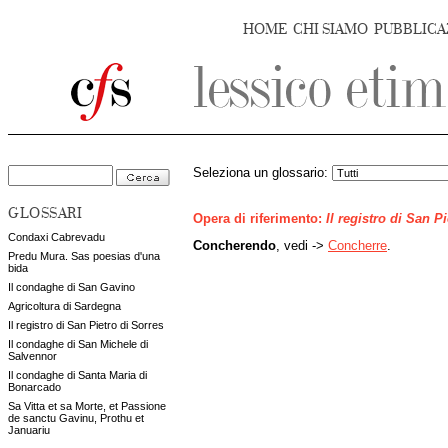
HOME
CHI SIAMO
PUBBLICA
Seleziona un glossario:
GLOSSARI
Opera di riferimento:
Il registro di San P
Condaxi Cabrevadu
Concherendo
, vedi ->
Concherre
.
Predu Mura. Sas poesias d'una
bida
Il condaghe di San Gavino
Agricoltura di Sardegna
Il registro di San Pietro di Sorres
Il condaghe di San Michele di
Salvennor
Il condaghe di Santa Maria di
Bonarcado
Sa Vitta et sa Morte, et Passione
de sanctu Gavinu, Prothu et
Januariu