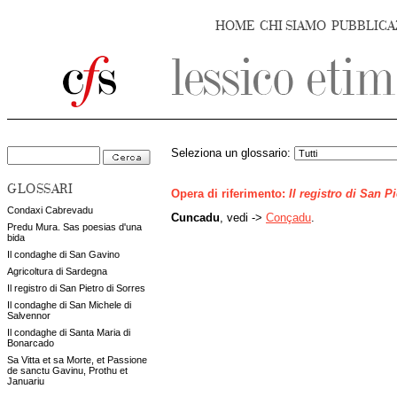
HOME
CHI SIAMO
PUBBLICA
Seleziona un glossario:
GLOSSARI
Opera di riferimento:
Il registro di San P
Condaxi Cabrevadu
Cuncadu
, vedi ->
Conçadu
.
Predu Mura. Sas poesias d'una
bida
Il condaghe di San Gavino
Agricoltura di Sardegna
Il registro di San Pietro di Sorres
Il condaghe di San Michele di
Salvennor
Il condaghe di Santa Maria di
Bonarcado
Sa Vitta et sa Morte, et Passione
de sanctu Gavinu, Prothu et
Januariu