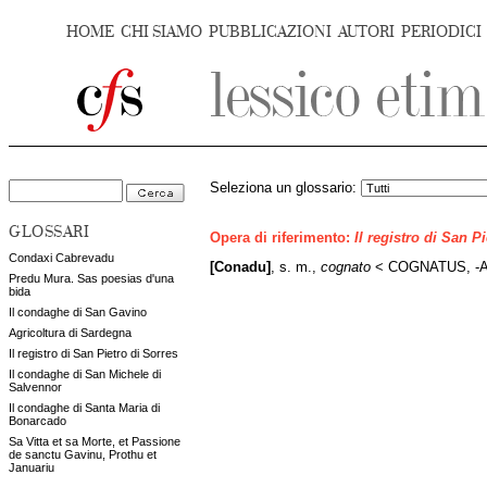
HOME
CHI SIAMO
PUBBLICAZIONI
AUTORI
PERIODICI
Seleziona un glossario:
GLOSSARI
Opera di riferimento:
Il registro di San P
Condaxi Cabrevadu
[Conadu]
, s. m.,
cognato
< COGNATUS, -A
Predu Mura. Sas poesias d'una
bida
Il condaghe di San Gavino
Agricoltura di Sardegna
Il registro di San Pietro di Sorres
Il condaghe di San Michele di
Salvennor
Il condaghe di Santa Maria di
Bonarcado
Sa Vitta et sa Morte, et Passione
de sanctu Gavinu, Prothu et
Januariu