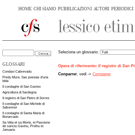
HOME
CHI SIAMO
PUBBLICAZIONI
AUTORI
PERIODICI
Seleziona un glossario:
GLOSSARI
Opera di riferimento:
Il registro di San P
Condaxi Cabrevadu
Conparrer
, vedi ->
Comparrer
.
Predu Mura. Sas poesias d'una
bida
Il condaghe di San Gavino
Agricoltura di Sardegna
Il registro di San Pietro di Sorres
Il condaghe di San Michele di
Salvennor
Il condaghe di Santa Maria di
Bonarcado
Sa Vitta et sa Morte, et Passione
de sanctu Gavinu, Prothu et
Januariu