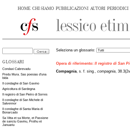
HOME
CHI SIAMO
PUBBLICAZIONI
AUTORI
PERIODICI
Seleziona un glossario:
GLOSSARI
Opera di riferimento:
Il registro di San P
Condaxi Cabrevadu
Compagnia
, s. f. sing.,
compagnia
, 38.3(2
Predu Mura. Sas poesias d'una
bida
Il condaghe di San Gavino
Agricoltura di Sardegna
Il registro di San Pietro di Sorres
Il condaghe di San Michele di
Salvennor
Il condaghe di Santa Maria di
Bonarcado
Sa Vitta et sa Morte, et Passione
de sanctu Gavinu, Prothu et
Januariu