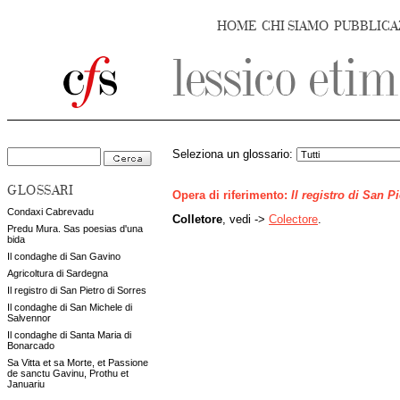
HOME
CHI SIAMO
PUBBLICA
Seleziona un glossario:
GLOSSARI
Opera di riferimento:
Il registro di San P
Condaxi Cabrevadu
Colletore
, vedi ->
Colectore
.
Predu Mura. Sas poesias d'una
bida
Il condaghe di San Gavino
Agricoltura di Sardegna
Il registro di San Pietro di Sorres
Il condaghe di San Michele di
Salvennor
Il condaghe di Santa Maria di
Bonarcado
Sa Vitta et sa Morte, et Passione
de sanctu Gavinu, Prothu et
Januariu