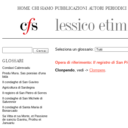
HOME
CHI SIAMO
PUBBLICAZIONI
AUTORI
PERIODICI
Seleziona un glossario:
GLOSSARI
Opera di riferimento:
Il registro di San P
Condaxi Cabrevadu
Clonpendo
, vedi ->
Clompere
.
Predu Mura. Sas poesias d'una
bida
Il condaghe di San Gavino
Agricoltura di Sardegna
Il registro di San Pietro di Sorres
Il condaghe di San Michele di
Salvennor
Il condaghe di Santa Maria di
Bonarcado
Sa Vitta et sa Morte, et Passione
de sanctu Gavinu, Prothu et
Januariu