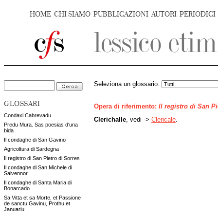
HOME
CHI SIAMO
PUBBLICAZIONI
AUTORI
PERIODICI
Seleziona un glossario:
GLOSSARI
Opera di riferimento:
Il registro di San P
Condaxi Cabrevadu
Clerichalle
, vedi ->
Clericale
.
Predu Mura. Sas poesias d'una
bida
Il condaghe di San Gavino
Agricoltura di Sardegna
Il registro di San Pietro di Sorres
Il condaghe di San Michele di
Salvennor
Il condaghe di Santa Maria di
Bonarcado
Sa Vitta et sa Morte, et Passione
de sanctu Gavinu, Prothu et
Januariu