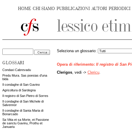
HOME
CHI SIAMO
PUBBLICAZIONI
AUTORI
PERIODICI
Seleziona un glossario:
GLOSSARI
Opera di riferimento:
Il registro di San P
Condaxi Cabrevadu
Clerigos
, vedi ->
Clericu
.
Predu Mura. Sas poesias d'una
bida
Il condaghe di San Gavino
Agricoltura di Sardegna
Il registro di San Pietro di Sorres
Il condaghe di San Michele di
Salvennor
Il condaghe di Santa Maria di
Bonarcado
Sa Vitta et sa Morte, et Passione
de sanctu Gavinu, Prothu et
Januariu