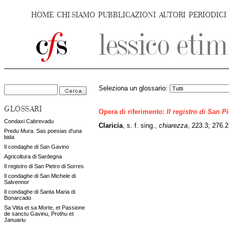
HOME
CHI SIAMO
PUBBLICAZIONI
AUTORI
PERIODICI
Seleziona un glossario:
GLOSSARI
Opera di riferimento:
Il registro di San P
Condaxi Cabrevadu
Claricia
, s. f. sing.,
chiarezza
, 223.3; 276.2
Predu Mura. Sas poesias d'una
bida
Il condaghe di San Gavino
Agricoltura di Sardegna
Il registro di San Pietro di Sorres
Il condaghe di San Michele di
Salvennor
Il condaghe di Santa Maria di
Bonarcado
Sa Vitta et sa Morte, et Passione
de sanctu Gavinu, Prothu et
Januariu