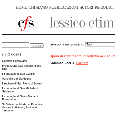
HOME
CHI SIAMO
PUBBLICAZIONI
AUTORI
PERIODICI
Seleziona un glossario:
GLOSSARI
Opera di riferimento:
Il registro di San P
Condaxi Cabrevadu
Chiamat
, vedi ->
Clamare
.
Predu Mura. Sas poesias d'una
bida
Il condaghe di San Gavino
Agricoltura di Sardegna
Il registro di San Pietro di Sorres
Il condaghe di San Michele di
Salvennor
Il condaghe di Santa Maria di
Bonarcado
Sa Vitta et sa Morte, et Passione
de sanctu Gavinu, Prothu et
Januariu