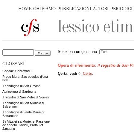
HOME
CHI SIAMO
PUBBLICAZIONI
AUTORI
PERIODICI
Seleziona un glossario:
GLOSSARI
Opera di riferimento:
Il registro di San P
Condaxi Cabrevadu
Çerta
, vedi ->
Certu
.
Predu Mura. Sas poesias d'una
bida
Il condaghe di San Gavino
Agricoltura di Sardegna
Il registro di San Pietro di Sorres
Il condaghe di San Michele di
Salvennor
Il condaghe di Santa Maria di
Bonarcado
Sa Vitta et sa Morte, et Passione
de sanctu Gavinu, Prothu et
Januariu