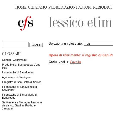
HOME
CHI SIAMO
PUBBLICAZIONI
AUTORI
PERIODICI
Seleziona un glossario:
GLOSSARI
Opera di riferimento:
Il registro di San P
Condaxi Cabrevadu
Cadu
, vedi ->
Cavallu
.
Predu Mura. Sas poesias d'una
bida
Il condaghe di San Gavino
Agricoltura di Sardegna
Il registro di San Pietro di Sorres
Il condaghe di San Michele di
Salvennor
Il condaghe di Santa Maria di
Bonarcado
Sa Vitta et sa Morte, et Passione
de sanctu Gavinu, Prothu et
Januariu