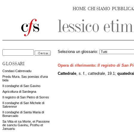
HOME
CHI SIAMO
PUBBLICA
Seleziona un glossario:
GLOSSARI
Opera di riferimento:
Il registro di San P
Condaxi Cabrevadu
Cattedrale
, s. f.,
cattedrale
, 19.1;
quatedral
Predu Mura. Sas poesias d'una
bida
Il condaghe di San Gavino
Agricoltura di Sardegna
Il registro di San Pietro di Sorres
Il condaghe di San Michele di
Salvennor
Il condaghe di Santa Maria di
Bonarcado
Sa Vitta et sa Morte, et Passione
de sanctu Gavinu, Prothu et
Januariu