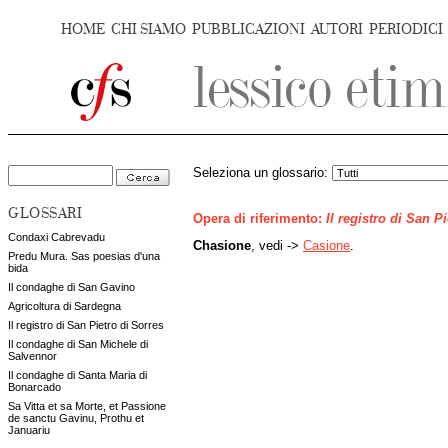
HOME
CHI SIAMO
PUBBLICAZIONI
AUTORI
PERIODICI
Seleziona un glossario:
GLOSSARI
Opera di riferimento:
Il registro di San P
Condaxi Cabrevadu
Chasione
, vedi ->
Casione
.
Predu Mura. Sas poesias d'una
bida
Il condaghe di San Gavino
Agricoltura di Sardegna
Il registro di San Pietro di Sorres
Il condaghe di San Michele di
Salvennor
Il condaghe di Santa Maria di
Bonarcado
Sa Vitta et sa Morte, et Passione
de sanctu Gavinu, Prothu et
Januariu