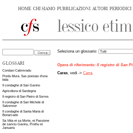
HOME
CHI SIAMO
PUBBLICAZIONI
AUTORI
PERIODICI
Seleziona un glossario:
GLOSSARI
Opera di riferimento:
Il registro di San P
Condaxi Cabrevadu
Caras
, vedi ->
Carra
.
Predu Mura. Sas poesias d'una
bida
Il condaghe di San Gavino
Agricoltura di Sardegna
Il registro di San Pietro di Sorres
Il condaghe di San Michele di
Salvennor
Il condaghe di Santa Maria di
Bonarcado
Sa Vitta et sa Morte, et Passione
de sanctu Gavinu, Prothu et
Januariu