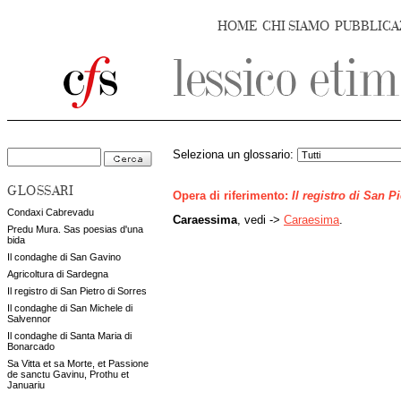
HOME
CHI SIAMO
PUBBLICA
Seleziona un glossario:
GLOSSARI
Opera di riferimento:
Il registro di San P
Condaxi Cabrevadu
Caraessima
, vedi ->
Caraesima
.
Predu Mura. Sas poesias d'una
bida
Il condaghe di San Gavino
Agricoltura di Sardegna
Il registro di San Pietro di Sorres
Il condaghe di San Michele di
Salvennor
Il condaghe di Santa Maria di
Bonarcado
Sa Vitta et sa Morte, et Passione
de sanctu Gavinu, Prothu et
Januariu