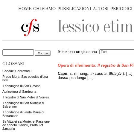
HOME
CHI SIAMO
PUBBLICAZIONI
AUTORI
PERIODICI
Seleziona un glossario:
GLOSSARI
Opera di riferimento:
Il registro di San P
Condaxi Cabrevadu
Capu
, s. m. sing.,
in capo a
, 86.3(2v.): […
Predu Mura. Sas poesias d'una
dessa pira longa […].
bida
Il condaghe di San Gavino
Agricoltura di Sardegna
Il registro di San Pietro di Sorres
Il condaghe di San Michele di
Salvennor
Il condaghe di Santa Maria di
Bonarcado
Sa Vitta et sa Morte, et Passione
de sanctu Gavinu, Prothu et
Januariu